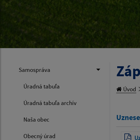
Záp
Samospráva
Úradná tabuľa
Úvod
Úradná tabuľa archív
Uznese
Naša obec
Obecný úrad
Uz