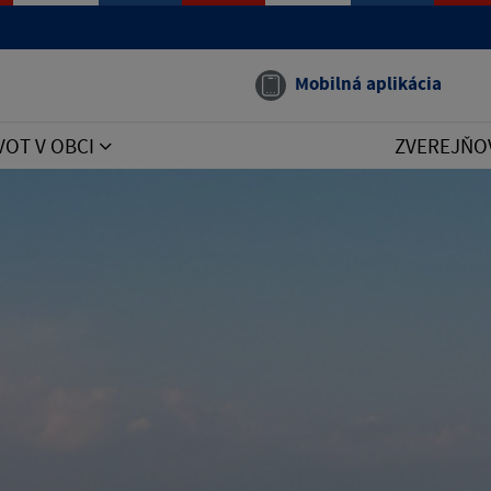
Mobilná aplikácia
VOT V OBCI
ZVEREJŇO