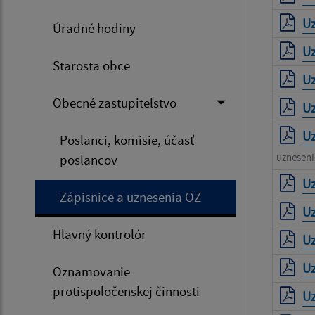
Uz
Úradné hodiny
Uz
Starosta obce
Uz
Obecné zastupiteľstvo
Uz
Uz
Poslanci, komisie, účasť
uzneseni
poslancov
Uz
Zápisnice a uznesenia OZ
Uz
Hlavný kontrolór
Uz
Uz
Oznamovanie
protispoločenskej činnosti
Uz