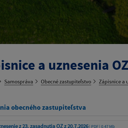
isnice a uznesenia O
Samospráva
Obecné zastupiteľstvo
Zápisnice a 
nia obecného zastupiteľstva
nesenie z 23. zasadnutia OZ z 20.7.2026
| PDF | 0.47 Mb