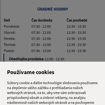
ÚRADNÉ HODINY
Deň
Čas doobeda
Čas poobede
Pondelok:
07:30 - 12:00
12:30 - 15:30
Utorok:
07:30 - 12:00
12:30 - 15:30
Streda:
07:30 - 12:00
12:30 - 15:30
Štvrtok:
07:30 - 12:00
12:30 - 15:30
Piatok:
07:30 - 12:00
12:30 - 15:30
Obedňajšia prestávka:
12:00 - 12:30
Používame cookies
Súbory cookie a ďalšie technológie sledovania používame
KALENDÁR
na zlepšenie vášho zážitku z prehliadania našich
webových stránok, na to, aby sme vám zobrazovali
prispôsobený obsah a cielené reklamy, na analýzu
AUGUST 2026
návštevnosti našich webových stránok a na pochopenie