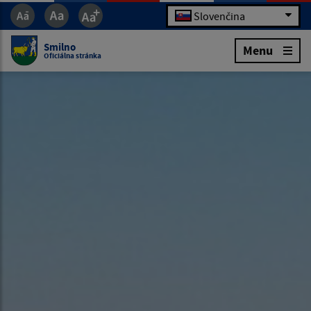
Slovenčina
Smilno
Menu
Oficiálna stránka