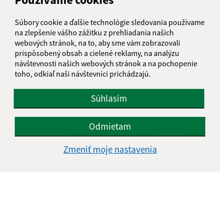
Súbory cookie a ďalšie technológie sledovania používame
na zlepšenie vášho zážitku z prehliadania našich
webových stránok, na to, aby sme vám zobrazovali
prispôsobený obsah a cielené reklamy, na analýzu
návštevnosti našich webových stránok a na pochopenie
toho, odkiaľ naši návštevníci prichádzajú.
Súhlasím
Informácie o stránke:
Odmietam
Vyhlásenie o prístupnosti
Autorské práva
Zmeniť moje nastavenia
Ochrana osobných údajov
Navigácia:
Vytlačiť aktuálnu stránku
Mapa stránok
Cookies