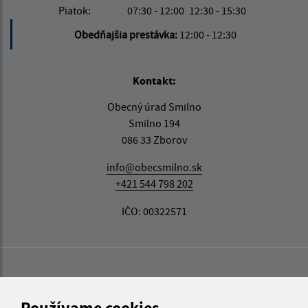
Piatok:
07:30 - 12:00
12:30 - 15:30
Obedňajšia prestávka:
12:00 - 12:30
Kontakt:
Obecný úrad Smilno
Smilno 194
086 33 Zborov
info@obecsmilno.sk
+421 544 798 202
IČO: 00322571
Používame cookies