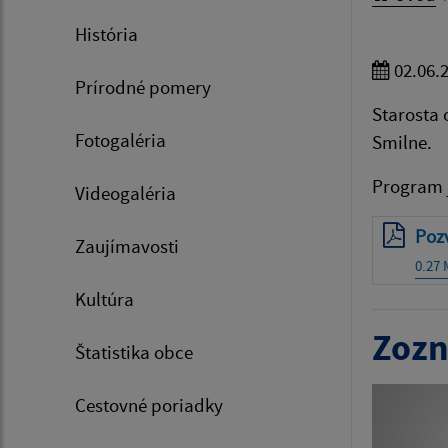
História
02.06.
Prírodné pomery
Starosta 
Fotogaléria
Smilne.
Program j
Videogaléria
Pozv
Zaujímavosti
0.27
Kultúra
Zozn
Štatistika obce
Cestovné poriadky