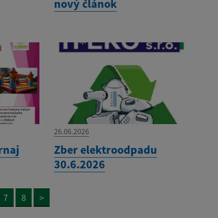
nový článok
26.06.2026
rnaj
Zber elektroodpadu
30.6.2026
7
8
>