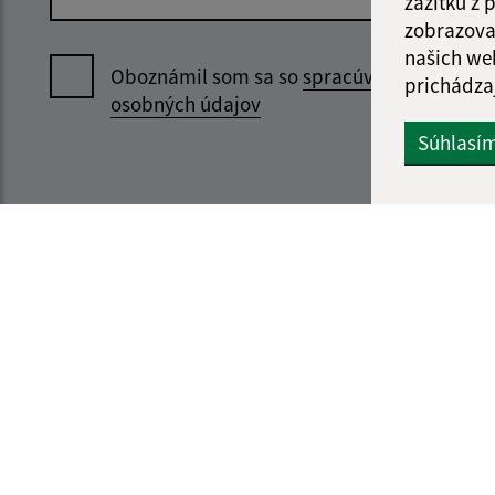
zážitku z
zobrazova
našich we
Oboznámil som sa so
spracúvaním
prichádza
osobných údajov
Súhlasí