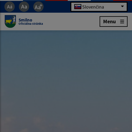
Slovenčina
Smilno
Menu
Oficiálna stránka