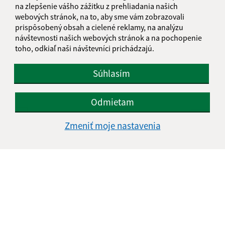
na zlepšenie vášho zážitku z prehliadania našich
webových stránok, na to, aby sme vám zobrazovali
prispôsobený obsah a cielené reklamy, na analýzu
Text vašej správy (povinné)
návštevnosti našich webových stránok a na pochopenie
toho, odkiaľ naši návštevníci prichádzajú.
Súhlasím
Odmietam
Oboznámil som sa so
spracúvaním osobných
Zmeniť moje nastavenia
údajov
Google reCaptcha Response
Odoslať správu
Úradné hodiny:
Deň
Čas doobeda
Čas poobede